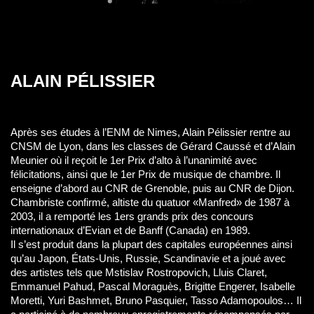
ALAIN PÉLISSIER
ALTO (SOLISTE)
Après ses études à l’ENM de Nimes, Alain Pélissier rentre au
CNSM de Lyon, dans les classes de Gérard Caussé et d’Alain
Meunier où il reçoit le 1er Prix d’alto à l’unanimité avec
félicitations, ainsi que le 1er Prix de musique de chambre. Il
enseigne d’abord au CNR de Grenoble, puis au CNR de Dijon.
Chambriste confirmé, altiste du quatuor «Manfred» de 1987 à
2003, il a remporté les 1ers grands prix des concours
internationaux d’Evian et de Banff (Canada) en 1989.
Il s’est produit dans la plupart des capitales européennes ainsi
qu’au Japon, États-Unis, Russie, Scandinavie et a joué avec
des artistes tels que Mstislav Rostropovich, Lluis Claret,
Emmanuel Pahud, Pascal Moraguès, Brigitte Engerer, Isabelle
Moretti, Yuri Bashmet, Bruno Pasquier, Tasso Adamopoulos… Il