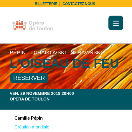
|
BILLETTERIE
CONTACTEZ NOUS
Toggl
naviga
SYMPHONIQUE
PÉPIN - TCHAÏKOVSKI - STRAVINSKI
L'OISEAU DE FEU
RÉSERVER
VEN. 29 NOVEMBRE 2019 20H00
OPÉRA DE TOULON
CALENDRIER
Camille Pépin
Création mondiale