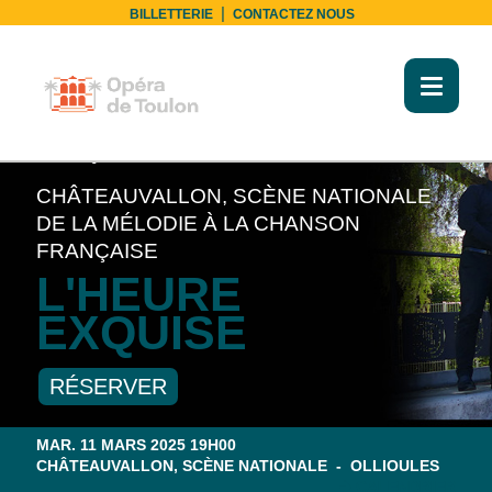
|
BILLETTERIE
CONTACTEZ NOUS
Toggl
naviga
MUSIQUE DE CHAMBRE
CHÂTEAUVALLON, SCÈNE NATIONALE
DE LA MÉLODIE À LA CHANSON
FRANÇAISE
L'HEURE
EXQUISE
RÉSERVER
MAR. 11 MARS 2025 19H00
CHÂTEAUVALLON, SCÈNE NATIONALE - OLLIOULES
CALENDRIER