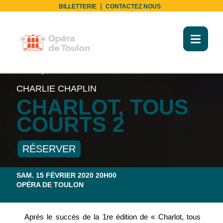
|
BILLETTERIE
CONTACTEZ NOUS
Toggl
naviga
MUSIQUE DE CHAMBRE
CHARLIE CHAPLIN
CHARLOT, TOUS
COURTS 2
RÉSERVER
SAM. 15 FÉVRIER 2020 20H00
OPÉRA DE TOULON
CALENDRIER
Après le succès de la 1
re
édition de « Charlot, tous