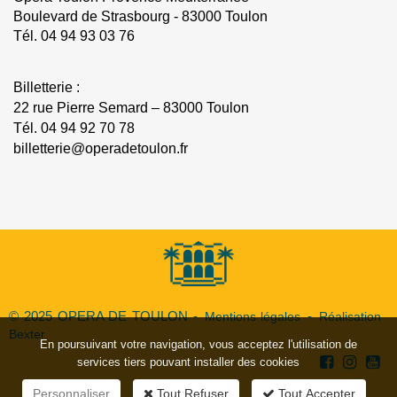
Boulevard de Strasbourg - 83000 Toulon
Tél.
04 94 93 03 76
Billetterie :
22 rue Pierre Semard – 83000 Toulon
Tél.
04 94 92 70 78
billetterie@operadetoulon.fr
© 2025 OPERA DE TOULON -
Mentions légales
-
Réalisation
Bexter
En poursuivant votre navigation, vous acceptez l'utilisation de
services tiers pouvant installer des cookies
Personnaliser
Tout Refuser
Tout Accepter