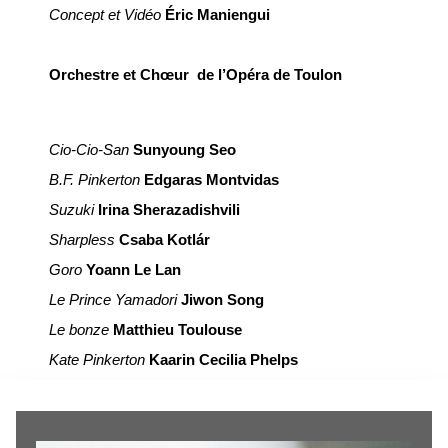
Concept et Vidéo
Éric Maniengui
Orchestre et Chœur de l’Opéra de Toulon
Cio-Cio-San
Sunyoung Seo
B.F. Pinkerton
Edgaras Montvidas
Suzuki
Irina Sherazadishvili
Sharpless
Csaba Kotlár
Goro
Yoann Le Lan
Le Prince Yamadori
Jiwon Song
Le bonze
Matthieu Toulouse
Kate Pinkerton
Kaarin Cecilia Phelps