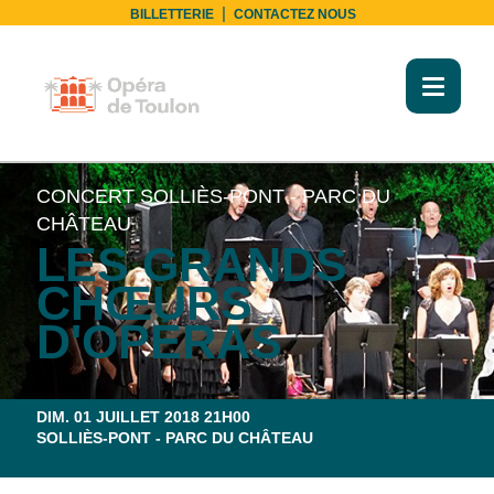
|
BILLETTERIE
CONTACTEZ NOUS
Toggl
naviga
L'OPÉRA ET SON TERRITOIRE
CONCERT
SOLLIÈS-PONT - PARC DU
CHÂTEAU
LES GRANDS
CHŒURS
D'OPÉRAS
DIM. 01 JUILLET 2018 21H00
SOLLIÈS-PONT - PARC DU CHÂTEAU
CALENDRIER