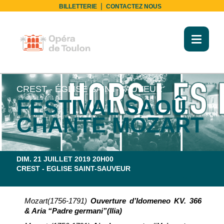
|
BILLETTERIE
CONTACTEZ NOUS
Toggl
naviga
L'OPÉRA ET SON TERRITOIRE
CREST - ÉGLISE SAINT-SAUVEUR
FESTIVAL SAOÛ
CHANTE MOZART
DIM. 21 JUILLET 2019 20H00
CREST - EGLISE SAINT-SAUVEUR
CALENDRIER
Mozart
(1756-1791)
Ouverture d’Idomeneo KV. 366
& Aria “Padre germani”(Ilia)