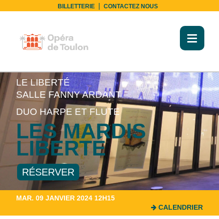
|
BILLETTERIE
CONTACTEZ NOUS
Toggl
naviga
LE LIBERTÉ
SALLE FANNY ARDANT
DUO HARPE ET FLUTE
LES MARDIS
LIBERTÉ
RÉSERVER
MAR. 09 JANVIER 2024 12H15
CALENDRIER